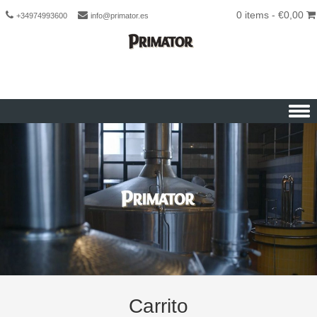
0 items -
€
0,00
+34974993600
info@primator.es
Skip to content
Carrito