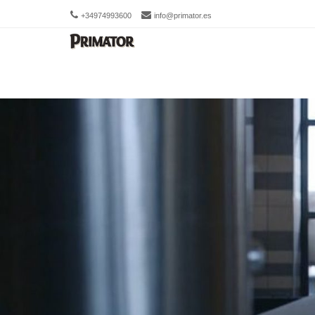
+34974993600
info@primator.es
Men
SKIP 