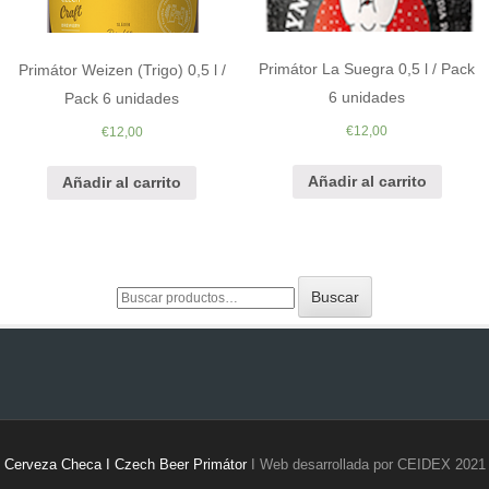
Primátor La Suegra 0,5 l / Pack
Primátor Weizen (Trigo) 0,5 l /
6 unidades
Pack 6 unidades
€
12,00
€
12,00
Añadir al carrito
Añadir al carrito
Buscar
Buscar
por:
Cerveza Checa I Czech Beer Primátor
I Web desarrollada por CEIDEX 2021