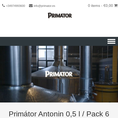
0 items -
€
0,00
+34974993600
info@primator.es
Skip to content
Primátor Antonin 0,5 l / Pack 6